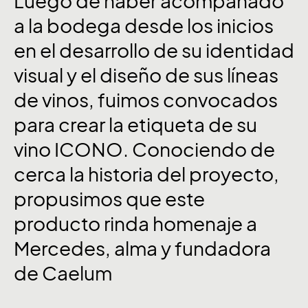
Luego
de
haber
acompañado
a
la
bodega
desde
los
inicios
en
el
desarrollo
de
su
identidad
visual
y
el
diseño
de
sus
líneas
de
vinos,
fuimos
convocados
para
crear
la
etiqueta
de
su
vino
ICONO.
Conociendo
de
cerca
la
historia
del
proyecto,
propusimos
que
este
producto
rinda
homenaje
a
Mercedes,
alma
y
fundadora
de
Caelum