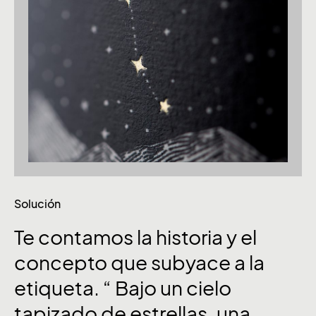
Solución
Te
contamos
la
historia
y
el
concepto
que
subyace
a
la
etiqueta. “
Bajo
un
cielo
tapizado
de
estrellas,
una