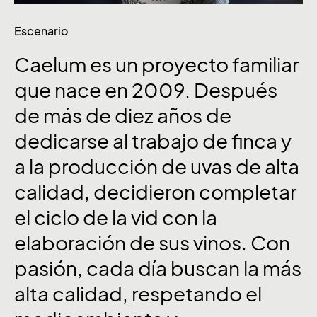
Escenario
Caelum
es
un
proyecto
familiar
que
nace
en
2009.
Después
de
más
de
diez
años
de
dedicarse
al
trabajo
de
finca
y
a
la
producción
de
uvas
de
alta
calidad,
decidieron
completar
el
ciclo
de
la
vid
con
la
elaboración
de
sus
vinos.
Con
pasión,
cada
día
buscan
la
más
alta
calidad,
respetando
el