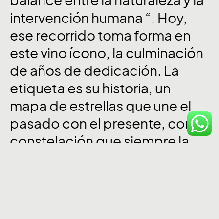
balance
entre
la
naturaleza
y
la
intervención
humana
“. Hoy,
ese
recorrido
toma
forma
en
este
vino
ícono,
la
culminación
de
años
de
dedicación.
La
etiqueta
es
su
historia,
un
mapa
de
estrellas
que
une
el
pasado
con
el
presente,
con
la
constelación
que
siempre
la
acompañó
como
testigo
de
su
camino.
Es
más
que
un
vino:
es
el
reflejo
del
equilibrio
que
encontró
en
la
tierra,
en
el