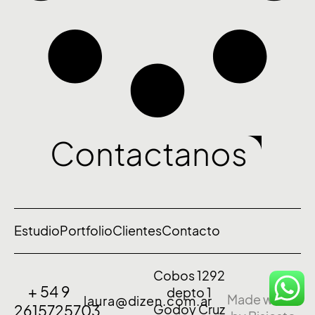
Contactanos
Estudio
Portfolio
Clientes
Contacto
Cobos 1292
+ 54 9
depto 1
Made with ❤
laura@dizen.com.ar
2615725703
Godoy Cruz