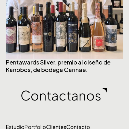
Pentawards Silver, premio al diseño de
Ch
Kanobos, de bodega Carinae.
U
Contactanos
Estudio
Portfolio
Clientes
Contacto